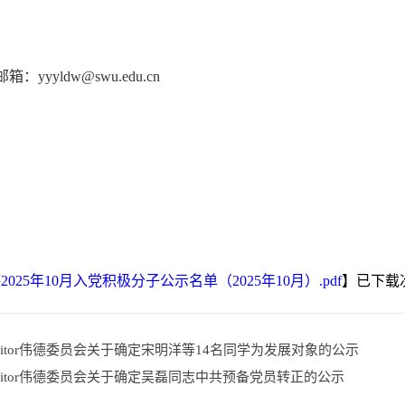
邮箱：
yyyldw@swu.edu.cn
r伟德2025年10月入党积极分子公示名单（2025年10月）.pdf
】已下载
vitor伟德委员会关于确定宋明洋等14名同学为发展对象的公示
vitor伟德委员会关于确定吴磊同志中共预备党员转正的公示