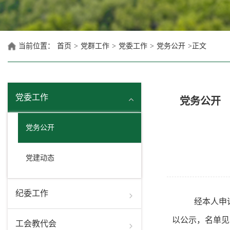
当前位置：
首页
>
党群工作
>
党委工作
>
党务公开
>
正文
党委工作
党务公开
党务公开
党建动态
纪委工作
经本人申
以公示，名单见
工会教代会