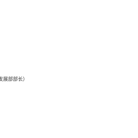
。
发展部部长）