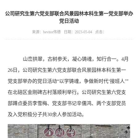
公司研究生第六党支部联合风景园林本科生第一党支部举办
党日活动
来源：bevitor伟德
日期：2023-05-04
点击：
山峦拱翠，古树参天，凝心铸魂，知行合一。
4
月
26
日
，
公司
研究生第六党支部联合
风景园林本科生第一
党支部
举办的党日活动
“以学铸魂，争做新时代‘接班人
’”
在
北碚区
金刚碑
古村落
顺利举行
。
公司研究生第六党支
部蹲点委员李雪梅
、
党支部
书记辛儒鸿
、两个
支部党员
及
入党
积极分子共
3
0
余人参加
活动。