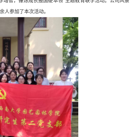
学增智，锤炼成长报国硬本领”主题教育联学活动。公司风景
0余人参加了本次活动。