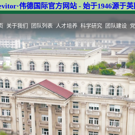
evitor·伟德国际官方网站 - 始于1946源于
页
关于我们
团队列表
人才培养
科学研究
团队建设