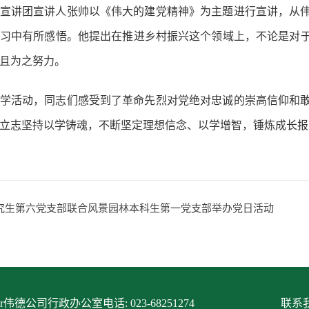
宣讲团宣讲人张帅以《伟大的建党精神》为主题进行宣讲，从
习中有所感悟。他提出在推进乡村振兴这个领域上，不论是对
且为之努力。
学活动，同志们感受到了革命先烈对党绝对忠诚的崇高信仰和
立志坚持以学铸魂，不断坚定理想信念、以学增智，锤炼成长报
究生第六党支部联合风景园林本科生第一党支部举办党日活动
itor伟德公司行政办公室电话: 023-68251274
联系我