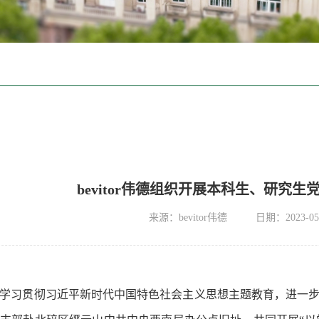
bevitor伟德组织开展本科生、研究
来源：bevitor伟德
日期：2023-05
学习贯彻习近平新时代中国特色社会主义思想主题教育，进一