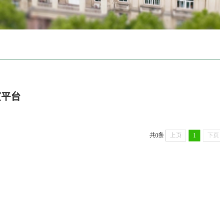
室平台
共0条
上页
1
下页