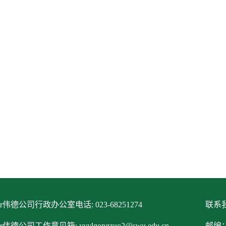
itor伟德公司行政办公室电话: 023-68251274
联系我
tor伟德公司工作意见箱: yyylgongzuo2@swu.edu.cn
邮编：