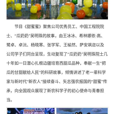
节目《甜蜜蜜》聚焦公司优秀员工、中国工程院院
士、“瓜奶奶”吴明珠的故事，由王冰冰、希林娜依·高、
鹭卓、卓沅、杨晓寒、张学军、王榆然、萨安飒迩以及
公司学子们同台呈现，生动复现了“瓜奶奶”吴明珠院士几
十年如一日潜心扎根边疆培育西甜瓜品种，奉献一生“把
瓜的甘甜献给人民”的科研故事，倾情讲述了老一辈科学
家与新时代“新农人”接续奋斗、矢志强农报国的“甜蜜”传
承，向全国观众展现了新农科学子的初心使命与青春担
当。