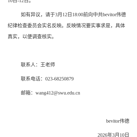
10日-12日。
如有异议，请于3月12日18:00前向中共bevitor伟德
纪律检查委员会实名反映。反映情况要实事求是，具体
真实，以便调查核实。
联系人：王老师
联系电话：023-68250879
邮箱：wang412@swu.edu.cn
bevitor伟德
2026
年3月10日